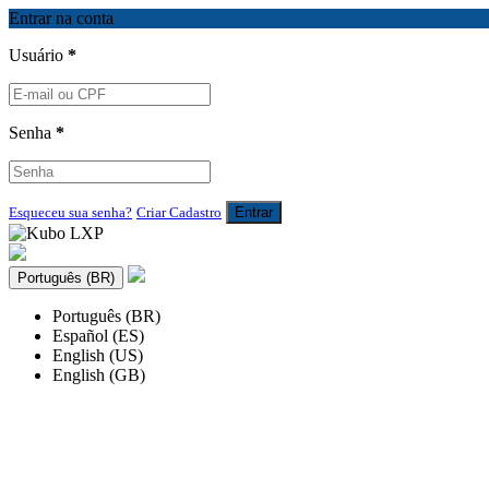
Entrar na conta
Usuário
*
Senha
*
Esqueceu sua senha?
Criar Cadastro
Entrar
Português (BR)
Português (BR)
Español (ES)
English (US)
English (GB)