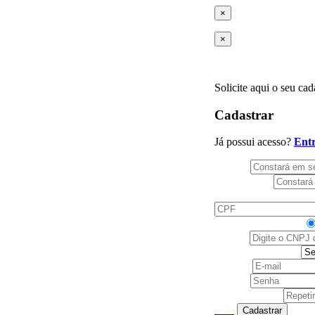
×
×
Solicite aqui o seu ca
Cadastrar
Já possui acesso?
Ent
Nome*
Sobrenome*
CPF*
Você é cliente DB?
CNPJ*
Selecione a função
E-mail*
Senha*
Repetir senha*
Cadastrar
Voltar